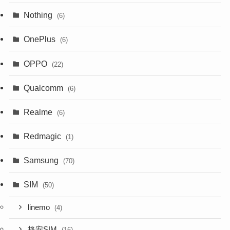
Nothing
(6)
OnePlus
(6)
OPPO
(22)
Qualcomm
(6)
Realme
(6)
Redmagic
(1)
Samsung
(70)
SIM
(50)
linemo
(4)
格安SIM
(16)