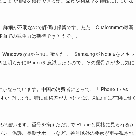
どこまで価格を維持できるか。品質や利益率を犠牲にしていな
onについては、詳細が不明なので評価は保留です。ただ、Qualcommの最新
能面での競争力は期待できそうです。
owsが8から10に飛んだり、Samsungが Note 6をスキッ
は明らかにiPhoneを意識したもので、その露骨さが少し気に
っています。中国の消費者にとって、「iPhone 17 vs
しやすいでしょう。特に価格差が大きければ、Xiaomiに有利に働
が違います。番号を揃えただけでiPhoneと同格に見られるか
バシー保護、長期サポートなど、番号以外の要素が重要視され