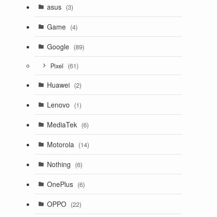
asus
(3)
Game
(4)
Google
(89)
(61)
Pixel
Huawei
(2)
Lenovo
(1)
MediaTek
(6)
Motorola
(14)
Nothing
(6)
OnePlus
(6)
OPPO
(22)