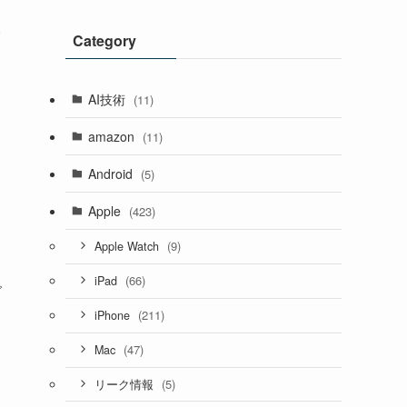
ク
Category
AI技術
(11)
amazon
(11)
Android
(5)
Apple
(423)
(9)
Apple Watch
(66)
iPad
で
(211)
iPhone
(47)
Mac
(5)
リーク情報