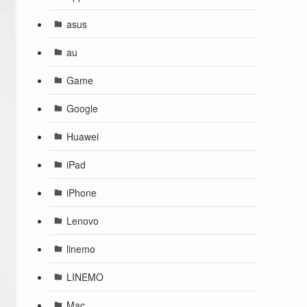
asus
au
Game
Google
Huawei
iPad
iPhone
Lenovo
linemo
LINEMO
Mac