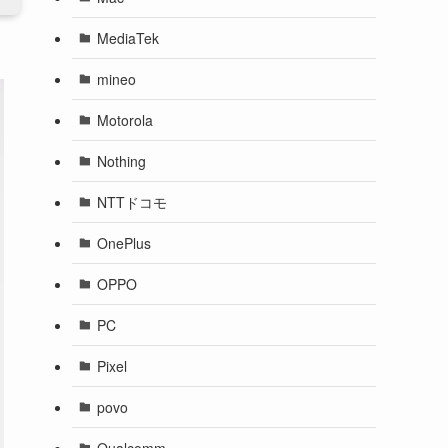
MediaTek
mineo
Motorola
Nothing
NTTドコモ
OnePlus
OPPO
PC
Pixel
povo
Qualcomm