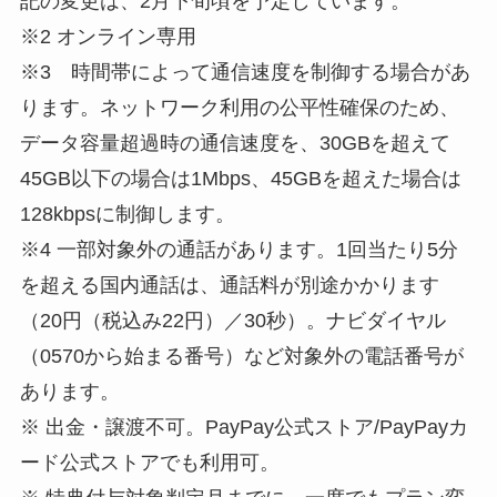
記の変更は、2
月下旬頃を予定しています。
※2 オンライン専用
※3 時間帯によって通信速度を制御する場合があ
ります。ネットワーク
利用の公平性確保のため、
データ容量超過時の通信速度を、30G
Bを超えて
45GB以下の場合は1Mbps、45GBを超えた場
合は
128kbpsに制御します。
※4 一部対象外の通話があります。1回当たり5分
を超える国内通話は
、通話料が別途かかります
（20円（税込み22円）／30秒）。
ナビダイヤル
（0570から始まる番号）
など対象外の電話番号が
あります。
※ 出金・譲渡不可。PayPay公式ストア/PayPayカ
ード公
式ストアでも利用可。