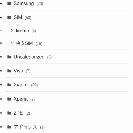
Samsung
(70)
SIM
(50)
linemo
(4)
格安SIM
(16)
Uncategorized
(5)
Vivo
(7)
Xiaomi
(89)
Xperia
(7)
ZTE
(2)
アドセンス
(1)