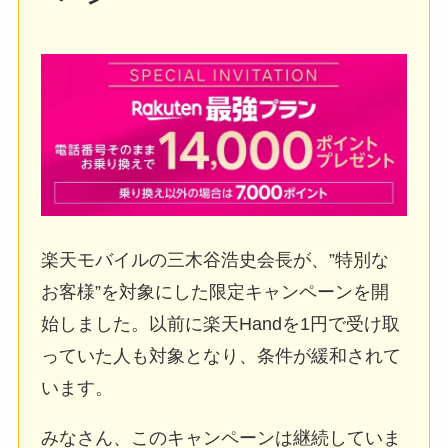
楽天モバイルの三木谷浩史会長が、”特別な
お客様”を対象にした限定キャンペーンを開
始しました。以前に
楽天Handを1円で受け取
っていた人も対象
となり、
条件が緩和
されて
います。
みなさん、
このキャンペーンは
継続
していま