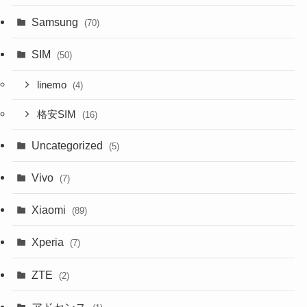
Samsung
(70)
SIM
(50)
linemo
(4)
格安SIM
(16)
Uncategorized
(5)
Vivo
(7)
Xiaomi
(89)
Xperia
(7)
ZTE
(2)
アドセンス